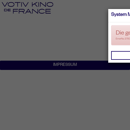
System 
Die g
ErrorNo. 270
IMPRESSUM