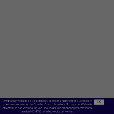
Um unsere Webseite für Sie optimal zu gestalten und fortlaufend verbessern
OK
zu können, verwenden wir Cookies. Durch die weitere Nutzung der Webseite
stimmen Sie der Verwendung von Cookies zu. Die erhobenen Informationen
werden NICHT für Werbezwecke verwendet.