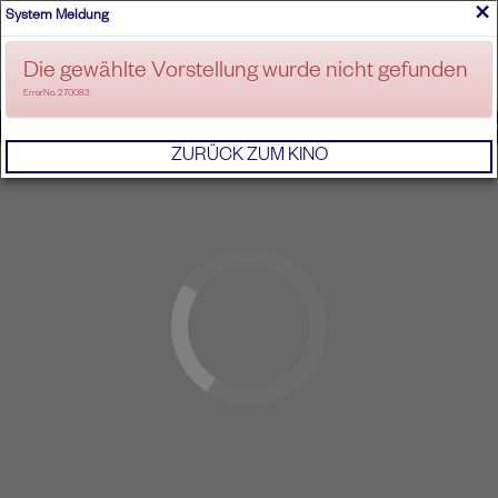
×
System Meldung
ANMELDEN
Die gewählte Vorstellung wurde nicht gefunden
ErrorNo. 270083
IMPRESSUM
AGB
DATENSCHUTZERKL
ZURÜCK ZUM KINO