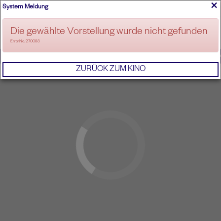
×
System Meldung
ANMELDEN
Die gewählte Vorstellung wurde nicht gefunden
ErrorNo. 270083
IMPRESSUM
AGB
DATENSCHUTZERKL
ZURÜCK ZUM KINO