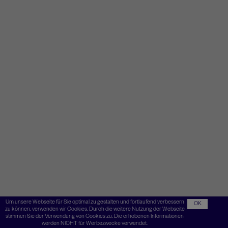
Um unsere Webseite für Sie optimal zu gestalten und fortlaufend verbessern
OK
zu können, verwenden wir Cookies. Durch die weitere Nutzung der Webseite
stimmen Sie der Verwendung von Cookies zu. Die erhobenen Informationen
werden NICHT für Werbezwecke verwendet.