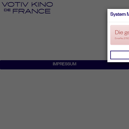
System 
Die g
ErrorNo. 270
IMPRESSUM