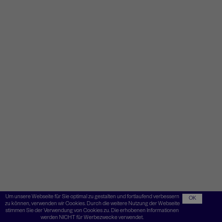
Um unsere Webseite für Sie optimal zu gestalten und fortlaufend verbessern
OK
zu können, verwenden wir Cookies. Durch die weitere Nutzung der Webseite
stimmen Sie der Verwendung von Cookies zu. Die erhobenen Informationen
werden NICHT für Werbezwecke verwendet.