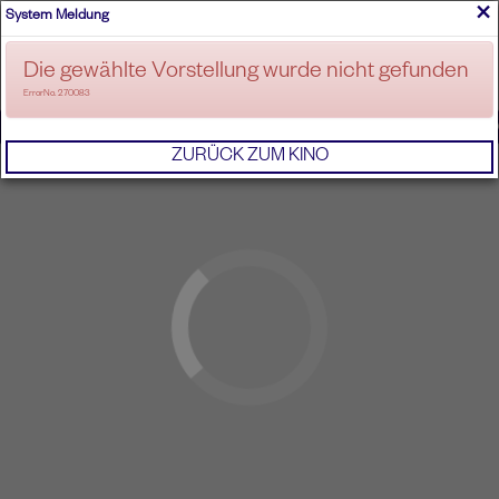
×
System Meldung
ANMELDEN
Die gewählte Vorstellung wurde nicht gefunden
ErrorNo. 270083
IMPRESSUM
AGB
DATENSCHUTZERKL
ZURÜCK ZUM KINO