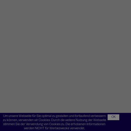
Um unsere Webseite für Sie optimal zu gestalten und fortlaufend verbessern
OK
zu können, verwenden wir Cookies. Durch die weitere Nutzung der Webseite
stimmen Sie der Verwendung von Cookies zu. Die erhobenen Informationen
werden NICHT für Werbezwecke verwendet.