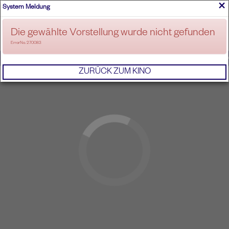
×
System Meldung
ANMELDEN
Die gewählte Vorstellung wurde nicht gefunden
ErrorNo. 270083
IMPRESSUM
AGB
DATENSCHUTZERKL
ZURÜCK ZUM KINO