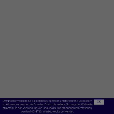
Um unsere Webseite für Sie optimal zu gestalten und fortlaufend verbessern
OK
zu können, verwenden wir Cookies. Durch die weitere Nutzung der Webseite
stimmen Sie der Verwendung von Cookies zu. Die erhobenen Informationen
werden NICHT für Werbezwecke verwendet.