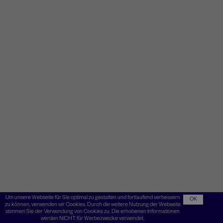
Um unsere Webseite für Sie optimal zu gestalten und fortlaufend verbessern
OK
zu können, verwenden wir Cookies. Durch die weitere Nutzung der Webseite
stimmen Sie der Verwendung von Cookies zu. Die erhobenen Informationen
werden NICHT für Werbezwecke verwendet.