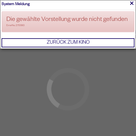
×
System Meldung
ANMELDEN
Die gewählte Vorstellung wurde nicht gefunden
ErrorNo. 270083
IMPRESSUM
AGB
DATENSCHUTZERKL
ZURÜCK ZUM KINO