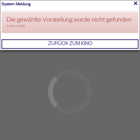
×
System Meldung
ANMELDEN
Die gewählte Vorstellung wurde nicht gefunden
ErrorNo. 270083
IMPRESSUM
AGB
DATENSCHUTZERKL
ZURÜCK ZUM KINO