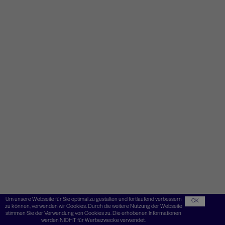
Um unsere Webseite für Sie optimal zu gestalten und fortlaufend verbessern
OK
zu können, verwenden wir Cookies. Durch die weitere Nutzung der Webseite
stimmen Sie der Verwendung von Cookies zu. Die erhobenen Informationen
werden NICHT für Werbezwecke verwendet.