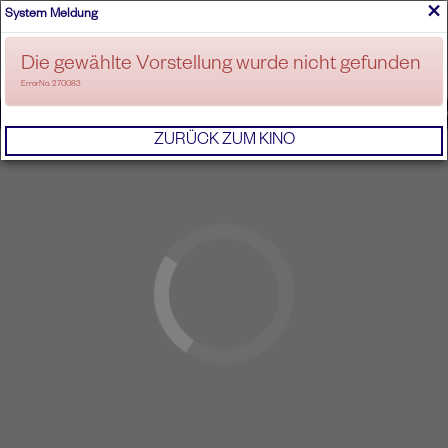
×
System Meldung
ANMELDEN
Die gewählte Vorstellung wurde nicht gefunden
ErrorNo. 270083
IMPRESSUM
AGB
DATENSCHUTZERKL
ZURÜCK ZUM KINO