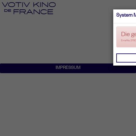
System 
Die g
ErrorNo. 270
IMPRESSUM