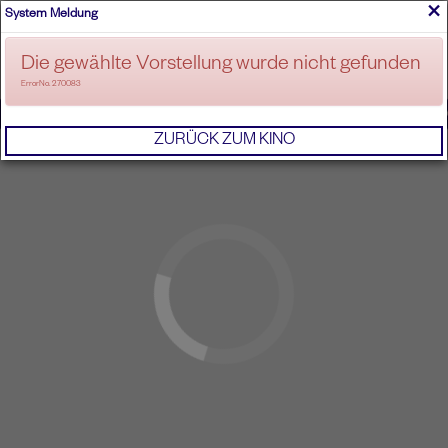
×
System Meldung
ANMELDEN
Die gewählte Vorstellung wurde nicht gefunden
ErrorNo. 270083
IMPRESSUM
AGB
DATENSCHUTZERKL
ZURÜCK ZUM KINO