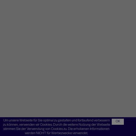
Um unsere Webseite für Sie optimal zu gestalten und fortlaufend verbessern
OK
zu können, verwenden wir Cookies. Durch die weitere Nutzung der Webseite
stimmen Sie der Verwendung von Cookies zu. Die erhobenen Informationen
werden NICHT für Werbezwecke verwendet.