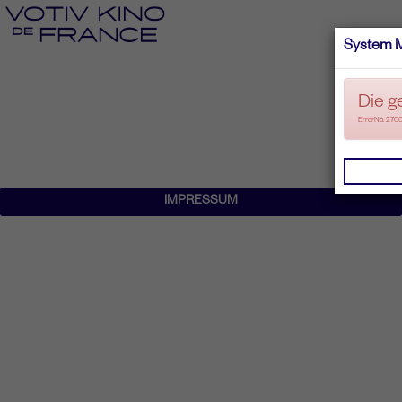
System 
Die g
ErrorNo. 270
IMPRESSUM