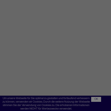
Um unsere Webseite für Sie optimal zu gestalten und fortlaufend verbessern
OK
zu können, verwenden wir Cookies. Durch die weitere Nutzung der Webseite
stimmen Sie der Verwendung von Cookies zu. Die erhobenen Informationen
werden NICHT für Werbezwecke verwendet.