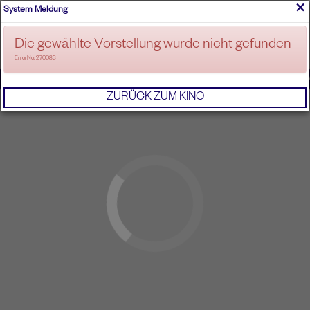
×
System Meldung
ANMELDEN
Die gewählte Vorstellung wurde nicht gefunden
ErrorNo. 270083
IMPRESSUM
AGB
DATENSCHUTZERKL
ZURÜCK ZUM KINO