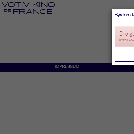
System 
Die g
ErrorNo. 270
IMPRESSUM