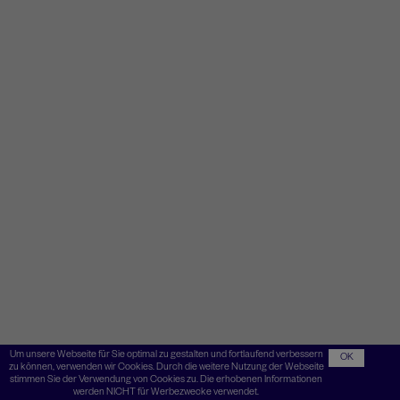
Um unsere Webseite für Sie optimal zu gestalten und fortlaufend verbessern
OK
zu können, verwenden wir Cookies. Durch die weitere Nutzung der Webseite
stimmen Sie der Verwendung von Cookies zu. Die erhobenen Informationen
werden NICHT für Werbezwecke verwendet.