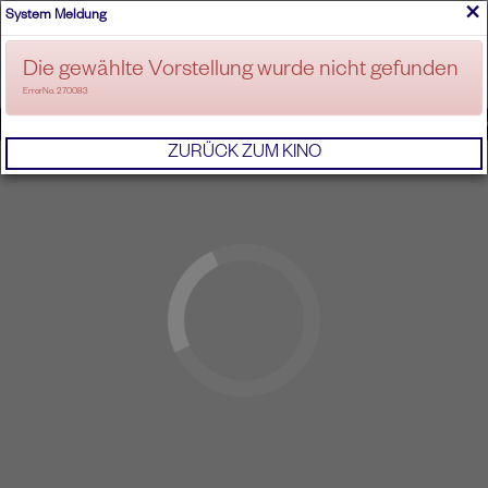
×
System Meldung
ANMELDEN
Die gewählte Vorstellung wurde nicht gefunden
ErrorNo. 270083
IMPRESSUM
AGB
DATENSCHUTZERKL
ZURÜCK ZUM KINO