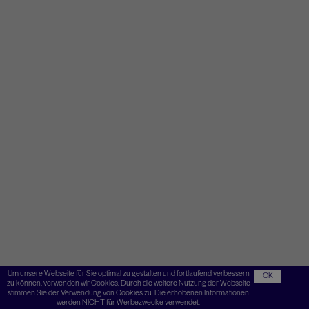
Um unsere Webseite für Sie optimal zu gestalten und fortlaufend verbessern
OK
zu können, verwenden wir Cookies. Durch die weitere Nutzung der Webseite
stimmen Sie der Verwendung von Cookies zu. Die erhobenen Informationen
werden NICHT für Werbezwecke verwendet.