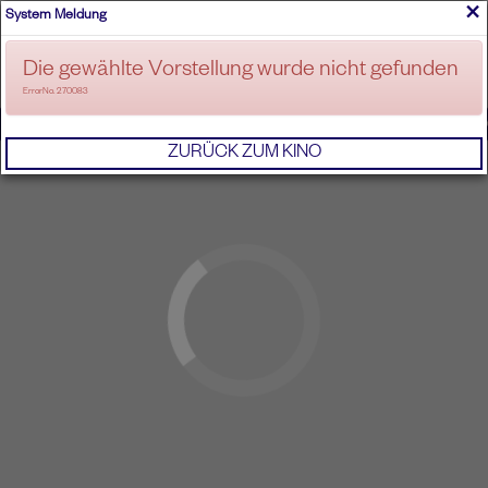
×
System Meldung
ANMELDEN
Die gewählte Vorstellung wurde nicht gefunden
ErrorNo. 270083
IMPRESSUM
AGB
DATENSCHUTZERKL
ZURÜCK ZUM KINO