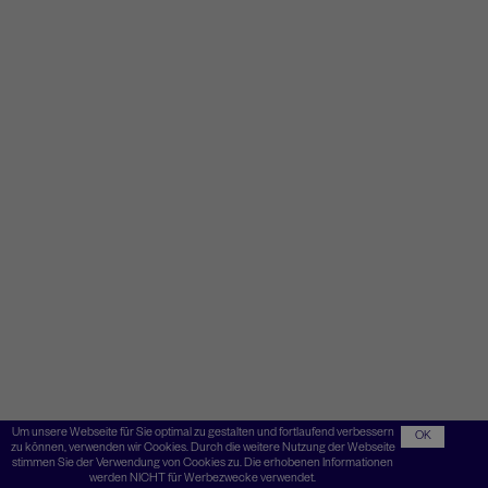
Um unsere Webseite für Sie optimal zu gestalten und fortlaufend verbessern
OK
zu können, verwenden wir Cookies. Durch die weitere Nutzung der Webseite
stimmen Sie der Verwendung von Cookies zu. Die erhobenen Informationen
werden NICHT für Werbezwecke verwendet.