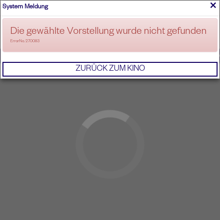
×
System Meldung
ANMELDEN
Die gewählte Vorstellung wurde nicht gefunden
ErrorNo. 270083
IMPRESSUM
AGB
DATENSCHUTZERKL
ZURÜCK ZUM KINO