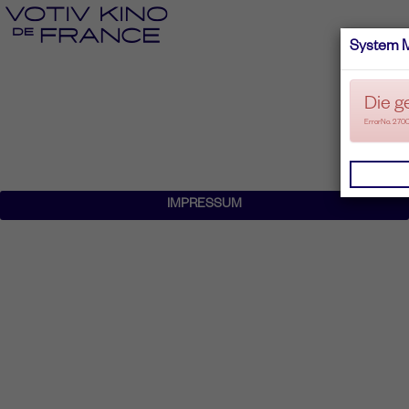
System 
Die g
ErrorNo. 270
IMPRESSUM