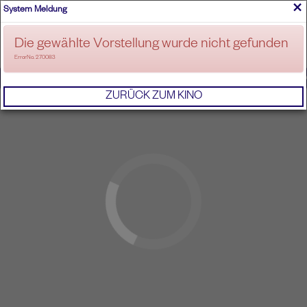
×
System Meldung
ANMELDEN
Die gewählte Vorstellung wurde nicht gefunden
ErrorNo. 270083
IMPRESSUM
AGB
DATENSCHUTZERKL
ZURÜCK ZUM KINO