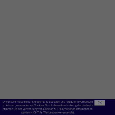
Um unsere Webseite für Sie optimal zu gestalten und fortlaufend verbessern
OK
zu können, verwenden wir Cookies. Durch die weitere Nutzung der Webseite
stimmen Sie der Verwendung von Cookies zu. Die erhobenen Informationen
werden NICHT für Werbezwecke verwendet.