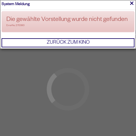
×
System Meldung
ANMELDEN
Die gewählte Vorstellung wurde nicht gefunden
ErrorNo. 270083
IMPRESSUM
AGB
DATENSCHUTZERKL
ZURÜCK ZUM KINO