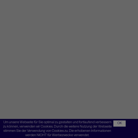
Um unsere Webseite für Sie optimal zu gestalten und fortlaufend verbessern
OK
zu können, verwenden wir Cookies. Durch die weitere Nutzung der Webseite
stimmen Sie der Verwendung von Cookies zu. Die erhobenen Informationen
werden NICHT für Werbezwecke verwendet.