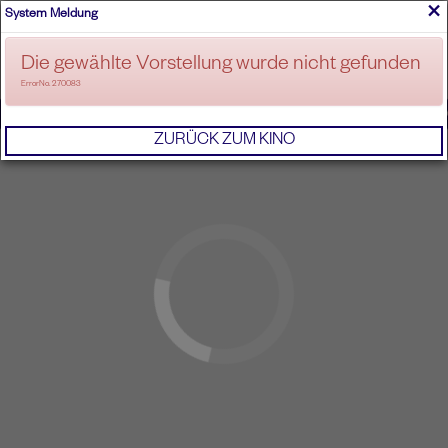
×
System Meldung
ANMELDEN
Die gewählte Vorstellung wurde nicht gefunden
ErrorNo. 270083
IMPRESSUM
AGB
DATENSCHUTZERKL
ZURÜCK ZUM KINO