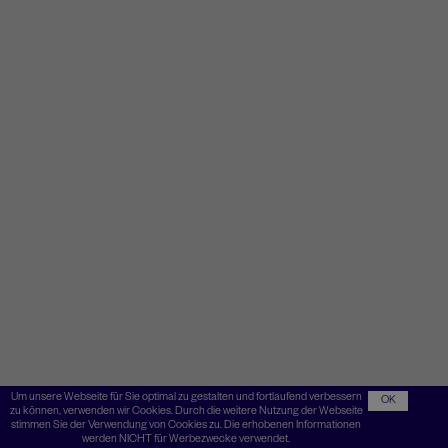
Um unsere Webseite für Sie optimal zu gestalten und fortlaufend verbessern
OK
zu können, verwenden wir Cookies. Durch die weitere Nutzung der Webseite
stimmen Sie der Verwendung von Cookies zu. Die erhobenen Informationen
werden NICHT für Werbezwecke verwendet.