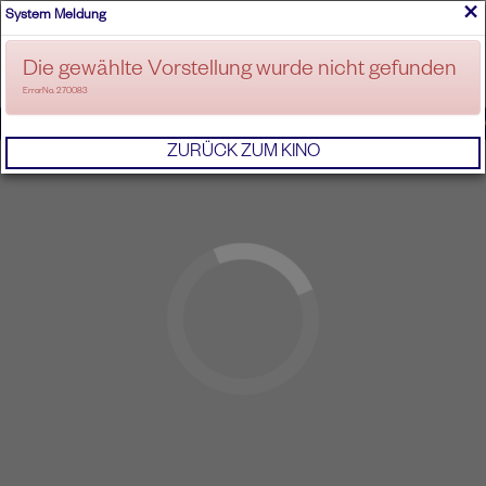
×
System Meldung
ANMELDEN
Die gewählte Vorstellung wurde nicht gefunden
ErrorNo. 270083
IMPRESSUM
AGB
DATENSCHUTZERKL
ZURÜCK ZUM KINO