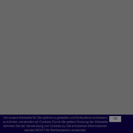
Um unsere Webseite für Sie optimal zu gestalten und fortlaufend verbessern
OK
zu können, verwenden wir Cookies. Durch die weitere Nutzung der Webseite
stimmen Sie der Verwendung von Cookies zu. Die erhobenen Informationen
werden NICHT für Werbezwecke verwendet.