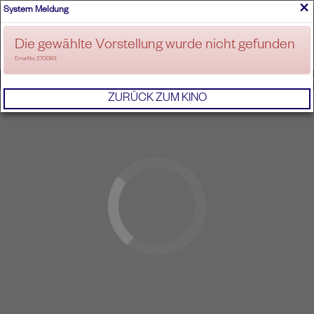
×
System Meldung
ANMELDEN
Die gewählte Vorstellung wurde nicht gefunden
ErrorNo. 270083
IMPRESSUM
AGB
DATENSCHUTZERKL
ZURÜCK ZUM KINO