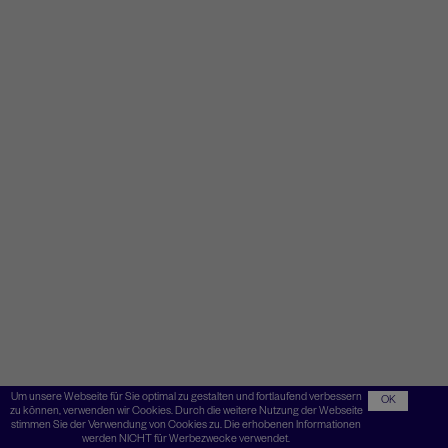
Um unsere Webseite für Sie optimal zu gestalten und fortlaufend verbessern
OK
zu können, verwenden wir Cookies. Durch die weitere Nutzung der Webseite
stimmen Sie der Verwendung von Cookies zu. Die erhobenen Informationen
werden NICHT für Werbezwecke verwendet.