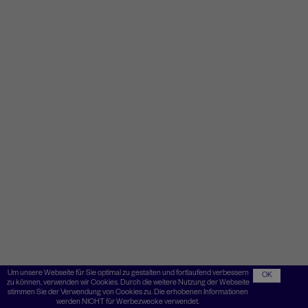
Um unsere Webseite für Sie optimal zu gestalten und fortlaufend verbessern
OK
zu können, verwenden wir Cookies. Durch die weitere Nutzung der Webseite
stimmen Sie der Verwendung von Cookies zu. Die erhobenen Informationen
werden NICHT für Werbezwecke verwendet.