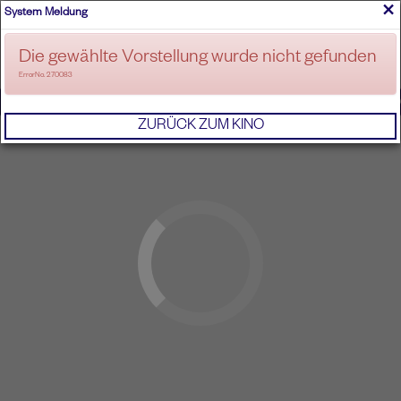
×
System Meldung
ANMELDEN
Die gewählte Vorstellung wurde nicht gefunden
ErrorNo. 270083
IMPRESSUM
AGB
DATENSCHUTZERKL
ZURÜCK ZUM KINO