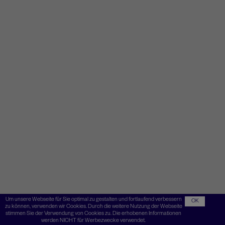
Um unsere Webseite für Sie optimal zu gestalten und fortlaufend verbessern
OK
zu können, verwenden wir Cookies. Durch die weitere Nutzung der Webseite
stimmen Sie der Verwendung von Cookies zu. Die erhobenen Informationen
werden NICHT für Werbezwecke verwendet.