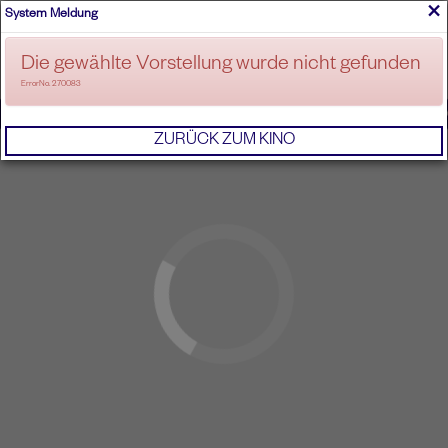
×
System Meldung
ANMELDEN
Die gewählte Vorstellung wurde nicht gefunden
ErrorNo. 270083
IMPRESSUM
AGB
DATENSCHUTZERKL
ZURÜCK ZUM KINO