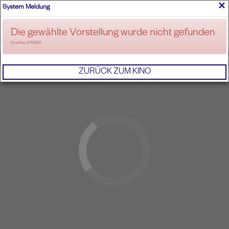
×
System Meldung
ANMELDEN
Die gewählte Vorstellung wurde nicht gefunden
ErrorNo. 270083
IMPRESSUM
AGB
DATENSCHUTZERKL
ZURÜCK ZUM KINO