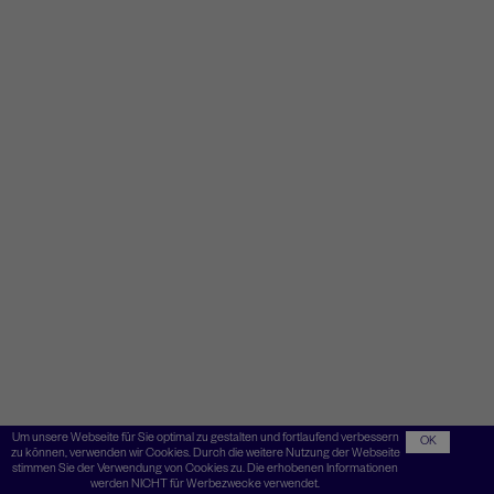
Um unsere Webseite für Sie optimal zu gestalten und fortlaufend verbessern
OK
zu können, verwenden wir Cookies. Durch die weitere Nutzung der Webseite
stimmen Sie der Verwendung von Cookies zu. Die erhobenen Informationen
werden NICHT für Werbezwecke verwendet.