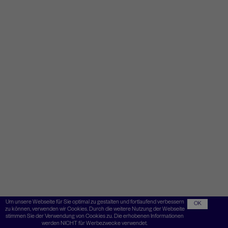
Um unsere Webseite für Sie optimal zu gestalten und fortlaufend verbessern
OK
zu können, verwenden wir Cookies. Durch die weitere Nutzung der Webseite
stimmen Sie der Verwendung von Cookies zu. Die erhobenen Informationen
werden NICHT für Werbezwecke verwendet.