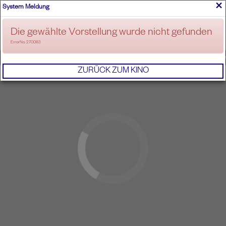
×
System Meldung
ANMELDEN
Die gewählte Vorstellung wurde nicht gefunden
ErrorNo. 270083
IMPRESSUM
AGB
DATENSCHUTZERKL
ZURÜCK ZUM KINO