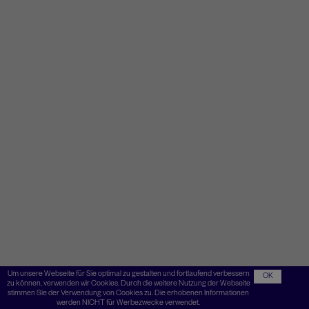
Um unsere Webseite für Sie optimal zu gestalten und fortlaufend verbessern
OK
zu können, verwenden wir Cookies. Durch die weitere Nutzung der Webseite
stimmen Sie der Verwendung von Cookies zu. Die erhobenen Informationen
werden NICHT für Werbezwecke verwendet.