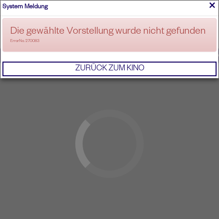
×
System Meldung
ANMELDEN
Die gewählte Vorstellung wurde nicht gefunden
ErrorNo. 270083
IMPRESSUM
AGB
DATENSCHUTZERKL
ZURÜCK ZUM KINO