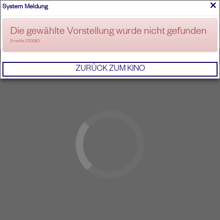
×
System Meldung
ANMELDEN
Die gewählte Vorstellung wurde nicht gefunden
ErrorNo. 270083
IMPRESSUM
AGB
DATENSCHUTZERKL
ZURÜCK ZUM KINO