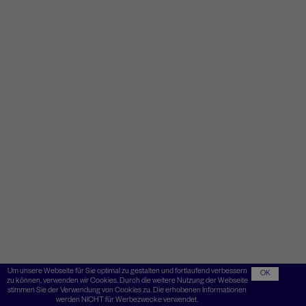
Um unsere Webseite für Sie optimal zu gestalten und fortlaufend verbessern
OK
zu können, verwenden wir Cookies. Durch die weitere Nutzung der Webseite
stimmen Sie der Verwendung von Cookies zu. Die erhobenen Informationen
werden NICHT für Werbezwecke verwendet.