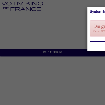
System 
Die g
ErrorNo. 270
IMPRESSUM