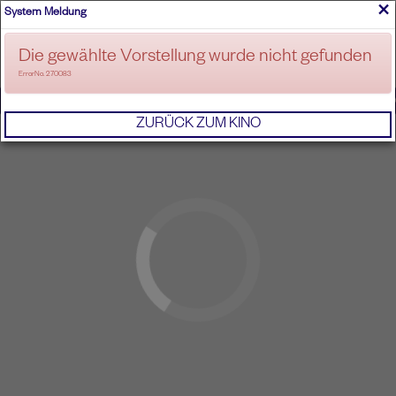
×
System Meldung
ANMELDEN
Die gewählte Vorstellung wurde nicht gefunden
ErrorNo. 270083
IMPRESSUM
AGB
DATENSCHUTZERKL
ZURÜCK ZUM KINO