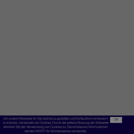
Um unsere Webseite für Sie optimal zu gestalten und fortlaufend verbessern
OK
zu können, verwenden wir Cookies. Durch die weitere Nutzung der Webseite
stimmen Sie der Verwendung von Cookies zu. Die erhobenen Informationen
werden NICHT für Werbezwecke verwendet.