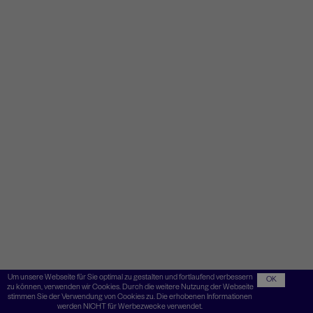
Um unsere Webseite für Sie optimal zu gestalten und fortlaufend verbessern
OK
zu können, verwenden wir Cookies. Durch die weitere Nutzung der Webseite
stimmen Sie der Verwendung von Cookies zu. Die erhobenen Informationen
werden NICHT für Werbezwecke verwendet.