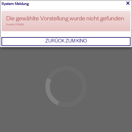
×
System Meldung
ANMELDEN
Die gewählte Vorstellung wurde nicht gefunden
ErrorNo. 270083
IMPRESSUM
AGB
DATENSCHUTZERKL
ZURÜCK ZUM KINO