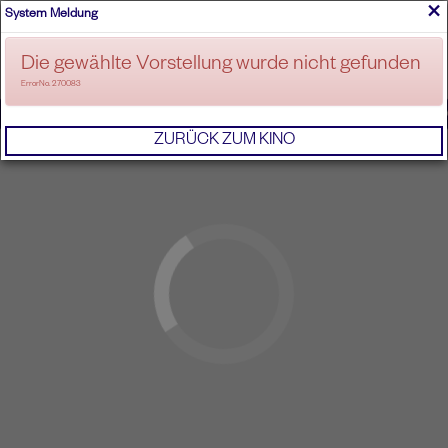
×
System Meldung
ANMELDEN
Die gewählte Vorstellung wurde nicht gefunden
ErrorNo. 270083
IMPRESSUM
AGB
DATENSCHUTZERKL
ZURÜCK ZUM KINO