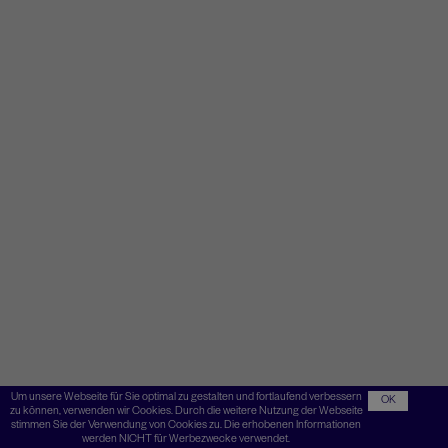
Um unsere Webseite für Sie optimal zu gestalten und fortlaufend verbessern
OK
zu können, verwenden wir Cookies. Durch die weitere Nutzung der Webseite
stimmen Sie der Verwendung von Cookies zu. Die erhobenen Informationen
werden NICHT für Werbezwecke verwendet.