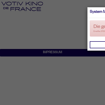
System 
Die g
ErrorNo. 270
IMPRESSUM