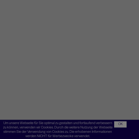
Um unsere Webseite für Sie optimal zu gestalten und fortlaufend verbessern
OK
zu können, verwenden wir Cookies. Durch die weitere Nutzung der Webseite
stimmen Sie der Verwendung von Cookies zu. Die erhobenen Informationen
werden NICHT für Werbezwecke verwendet.