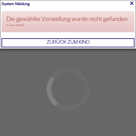
×
System Meldung
ANMELDEN
Die gewählte Vorstellung wurde nicht gefunden
ErrorNo. 270083
IMPRESSUM
AGB
DATENSCHUTZERKL
ZURÜCK ZUM KINO