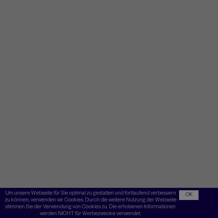
Um unsere Webseite für Sie optimal zu gestalten und fortlaufend verbessern
OK
zu können, verwenden wir Cookies. Durch die weitere Nutzung der Webseite
stimmen Sie der Verwendung von Cookies zu. Die erhobenen Informationen
werden NICHT für Werbezwecke verwendet.