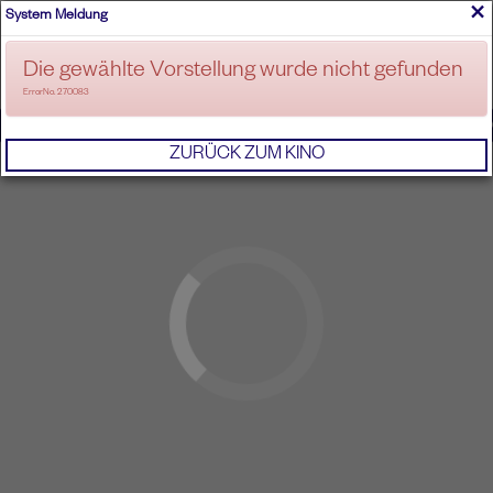
×
System Meldung
ANMELDEN
Die gewählte Vorstellung wurde nicht gefunden
ErrorNo. 270083
IMPRESSUM
AGB
DATENSCHUTZERKL
ZURÜCK ZUM KINO