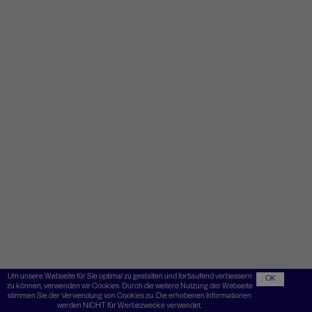
Um unsere Webseite für Sie optimal zu gestalten und fortlaufend verbessern
OK
zu können, verwenden wir Cookies. Durch die weitere Nutzung der Webseite
stimmen Sie der Verwendung von Cookies zu. Die erhobenen Informationen
werden NICHT für Werbezwecke verwendet.