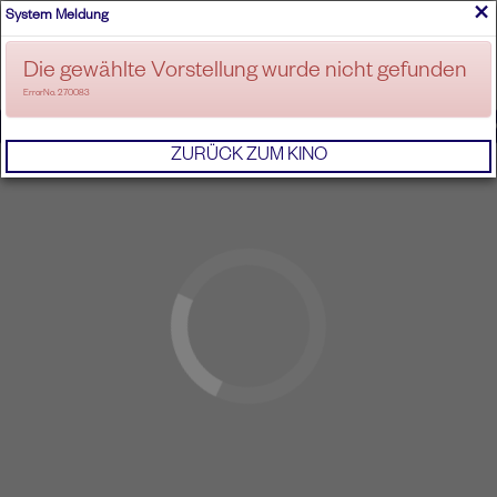
×
System Meldung
ANMELDEN
Die gewählte Vorstellung wurde nicht gefunden
ErrorNo. 270083
IMPRESSUM
AGB
DATENSCHUTZERKL
ZURÜCK ZUM KINO