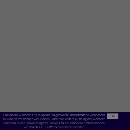
Um unsere Webseite für Sie optimal zu gestalten und fortlaufend verbessern
OK
zu können, verwenden wir Cookies. Durch die weitere Nutzung der Webseite
stimmen Sie der Verwendung von Cookies zu. Die erhobenen Informationen
werden NICHT für Werbezwecke verwendet.