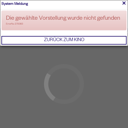
×
System Meldung
ANMELDEN
Die gewählte Vorstellung wurde nicht gefunden
ErrorNo. 270083
IMPRESSUM
AGB
DATENSCHUTZERKL
ZURÜCK ZUM KINO