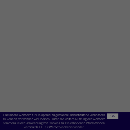
Um unsere Webseite für Sie optimal zu gestalten und fortlaufend verbessern
OK
zu können, verwenden wir Cookies. Durch die weitere Nutzung der Webseite
stimmen Sie der Verwendung von Cookies zu. Die erhobenen Informationen
werden NICHT für Werbezwecke verwendet.