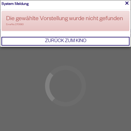
×
System Meldung
ANMELDEN
Die gewählte Vorstellung wurde nicht gefunden
ErrorNo. 270083
IMPRESSUM
AGB
DATENSCHUTZERKL
ZURÜCK ZUM KINO