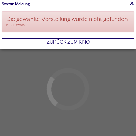
×
System Meldung
ANMELDEN
Die gewählte Vorstellung wurde nicht gefunden
ErrorNo. 270083
IMPRESSUM
AGB
DATENSCHUTZERKL
ZURÜCK ZUM KINO