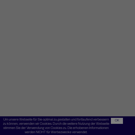
Um unsere Webseite für Sie optimal zu gestalten und fortlaufend verbessern
OK
zu können, verwenden wir Cookies. Durch die weitere Nutzung der Webseite
stimmen Sie der Verwendung von Cookies zu. Die erhobenen Informationen
werden NICHT für Werbezwecke verwendet.