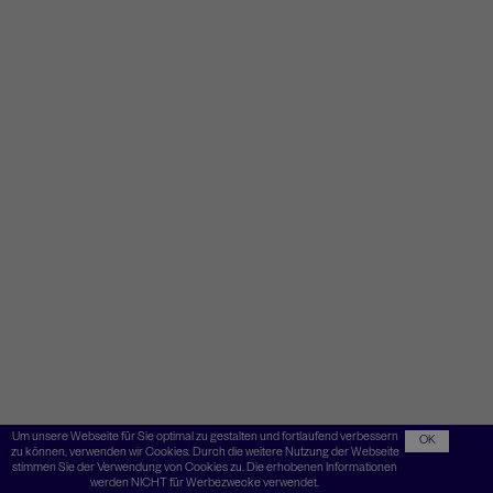
Um unsere Webseite für Sie optimal zu gestalten und fortlaufend verbessern
OK
zu können, verwenden wir Cookies. Durch die weitere Nutzung der Webseite
stimmen Sie der Verwendung von Cookies zu. Die erhobenen Informationen
werden NICHT für Werbezwecke verwendet.