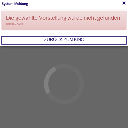
×
System Meldung
ANMELDEN
Die gewählte Vorstellung wurde nicht gefunden
ErrorNo. 270083
IMPRESSUM
AGB
DATENSCHUTZERKL
ZURÜCK ZUM KINO