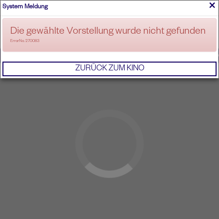
×
System Meldung
ANMELDEN
Die gewählte Vorstellung wurde nicht gefunden
ErrorNo. 270083
IMPRESSUM
AGB
DATENSCHUTZERKL
ZURÜCK ZUM KINO