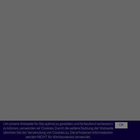
Um unsere Webseite für Sie optimal zu gestalten und fortlaufend verbessern
OK
zu können, verwenden wir Cookies. Durch die weitere Nutzung der Webseite
stimmen Sie der Verwendung von Cookies zu. Die erhobenen Informationen
werden NICHT für Werbezwecke verwendet.