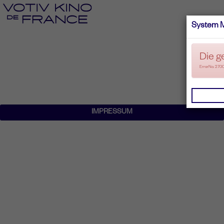
System 
Die g
ErrorNo. 270
IMPRESSUM