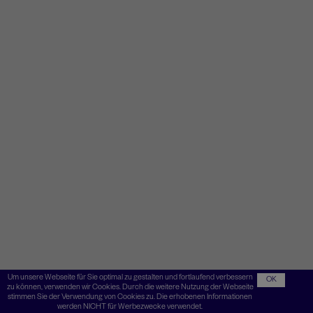
Um unsere Webseite für Sie optimal zu gestalten und fortlaufend verbessern
OK
zu können, verwenden wir Cookies. Durch die weitere Nutzung der Webseite
stimmen Sie der Verwendung von Cookies zu. Die erhobenen Informationen
werden NICHT für Werbezwecke verwendet.