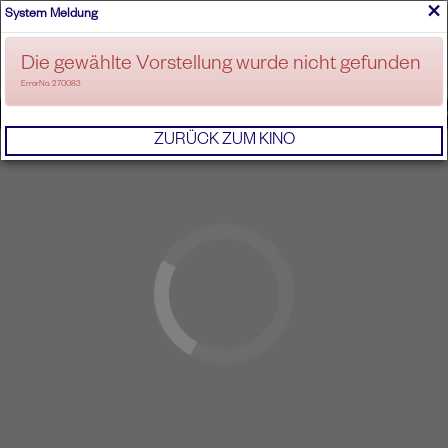
×
System Meldung
ANMELDEN
Die gewählte Vorstellung wurde nicht gefunden
ErrorNo. 270083
IMPRESSUM
AGB
DATENSCHUTZERKL
ZURÜCK ZUM KINO