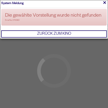
×
System Meldung
ANMELDEN
Die gewählte Vorstellung wurde nicht gefunden
ErrorNo. 270083
IMPRESSUM
AGB
DATENSCHUTZERKL
ZURÜCK ZUM KINO