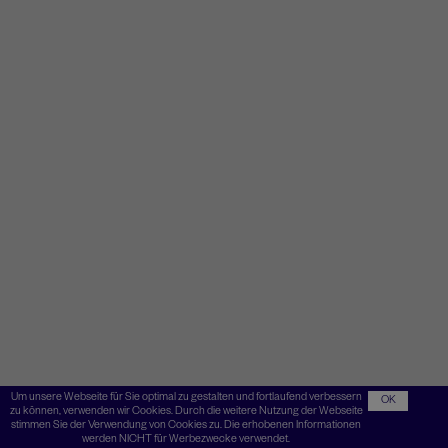
Um unsere Webseite für Sie optimal zu gestalten und fortlaufend verbessern
OK
zu können, verwenden wir Cookies. Durch die weitere Nutzung der Webseite
stimmen Sie der Verwendung von Cookies zu. Die erhobenen Informationen
werden NICHT für Werbezwecke verwendet.