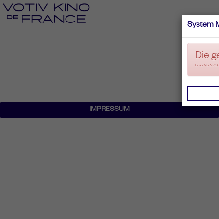
System 
Die g
ErrorNo. 270
IMPRESSUM