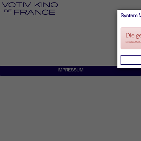
System 
Die g
ErrorNo. 270
IMPRESSUM