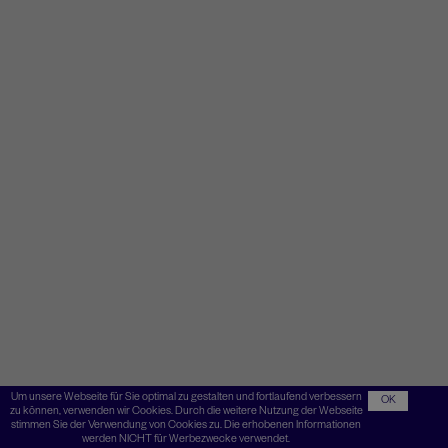
Um unsere Webseite für Sie optimal zu gestalten und fortlaufend verbessern
OK
zu können, verwenden wir Cookies. Durch die weitere Nutzung der Webseite
stimmen Sie der Verwendung von Cookies zu. Die erhobenen Informationen
werden NICHT für Werbezwecke verwendet.