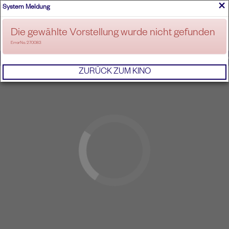
×
System Meldung
ANMELDEN
Die gewählte Vorstellung wurde nicht gefunden
ErrorNo. 270083
IMPRESSUM
AGB
DATENSCHUTZERKL
ZURÜCK ZUM KINO