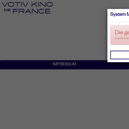
System 
Die g
ErrorNo. 270
IMPRESSUM